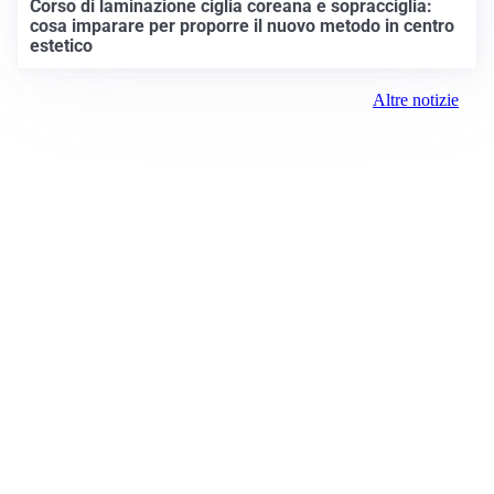
Corso di laminazione ciglia coreana e sopracciglia:
cosa imparare per proporre il nuovo metodo in centro
estetico
Altre notizie
Prima Vicenza
Registrazione tribunale:
Lecco 07/2019 3/26/2019
ROC:
15381
Direttore responsabile: