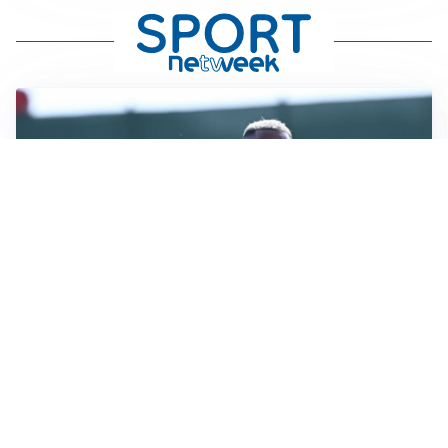
LA VOCE
Napoli, spunta Gabriel Jesus: tutto dipende da Lukaku
LA NUOVA ITALIA
Italia, ufficiale lo staff di Mancini: c’è anche Bonucci