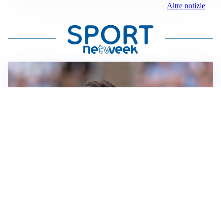
Altre notizie
IL NOME NUOVO
Napoli, Musso resta un’opzione per la porta