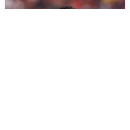
AFFARE IN CHIUSURA
Barcellona, colpo Rodri: battuto il Real Madrid
MOTIVATO
Douglas Luiz dice no all’Everton e punta sulla
Juventus
RIENTRO A RILENTO
Alcaraz, US Open lontano: la corsa contro il tempo
continua