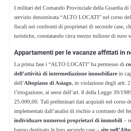
I militari del Comando Provinciale della Guardia di 
servizio denominata “ALTO LOCATI” nel corso del se
fiscali nei confronti di proprietari di seconde case, ch
turistiche, constatando circa mezzo milione di euro so
Appartamenti per le vacanze affittati in 
La prima fase i “ALTO LOCATI” ha permesso di
co
dell’attività di intermediazione immobiliare
in ca
dell’
Altopiano di Asiago
, in violazione degli artt
l’irrogazione, ai sensi dell’art. 8 della Legge 39/198
25.000,00. Tali preliminari dati acquisiti nel corso de
implementati dall’analisi di rischio a contrasto del 
individuare numerosi proprietari di immobili
– r
hanno destinato le loro seconde case –
site nell’Alt