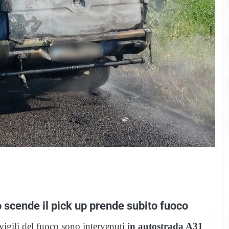
 scende il pick up prende subito fuoco
igili del fuoco sono intervenuti i
n autostrada A31