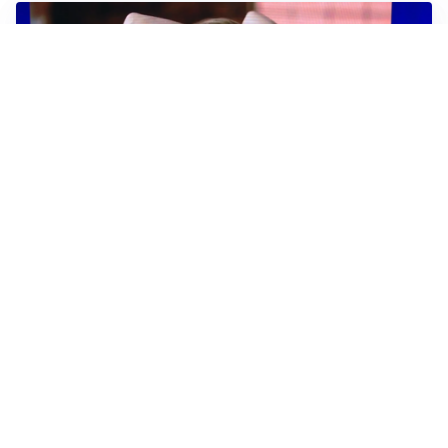
TELEVISIONE
Medici e Medicina, diabete di tipo 1: trapianti, terapie
cellulari e salute mentale
Altri video
IDEE E CONSIGLI