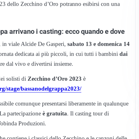
2023 dello Zecchino d’Oro potranno esibirsi con una
pa arrivano i casting: ecco quando e dove
, in viale Alcide De Gasperi,
sabato 13 e domenica 14
rnata dedicata ai più piccoli, in cui tutti i bambini
dai
e dal vivo e divertirsi insieme.
ei solisti di
Zecchino d’Oro 2023
è
org/stage/bassanodelgrappa2023/
 possibile comunque presentarsi liberamente in qualunque
. La partecipazione
è gratuita
. Il casting tour di
Wobinda Produzioni.
che contiene i classici dello Zecchino e le canzoni delle