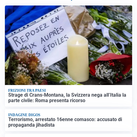
FRIZIONI TRA PAESI
Strage di Crans-Montana, la Svizzera nega all’Italia la
parte civile: Roma presenta ricorso
INDAGINE DIGOS
Terrorismo, arrestato 16enne comasco: accusato di
propaganda jihadista
NON SI FERMA LA TENSIONE
Crisi Ceuta, la Spagna attacca l’Italia: “Revochi i
controlli alle frontiere o prenderemo contromisure”
LUTTO
Francesco Guccini è morto a 86 anni: addio a un
cantautore simbolo della musica italiana