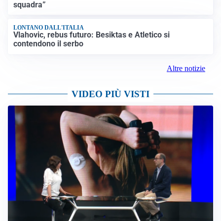
TITOLARE IN CAMPIONATO
Inter, tocca a Pio Esposito: Chivu gli affida l’attacco
LE PAROLE
Spalletti prepara la Juve: “Con l’Inter servirà essere
squadra”
LONTANO DALL'ITALIA
Vlahovic, rebus futuro: Besiktas e Atletico si
contendono il serbo
Altre notizie
VIDEO PIÙ VISTI