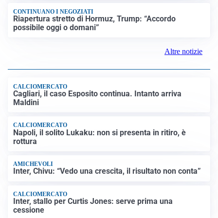
TRAGEDIA
Incidenti sul lavoro, operaio muore schiacciato da
alcune lastre di marmo a Carrara
IN GERMANIA
Aeroporto Lipsia: un drone urta un cargo DHL, un altro
trovato con esplosivo vicino a un aereo ucraino
NUOVI MARGINI DI FLESSIBILITÀ
Giorgetti alla Camera: “All’UE chiederemo lo 0,6% del
PIL per l’energia e lo 0,9% per la difesa”
CONTINUANO I NEGOZIATI
Riapertura stretto di Hormuz, Trump: “Accordo
possibile oggi o domani”
Altre notizie