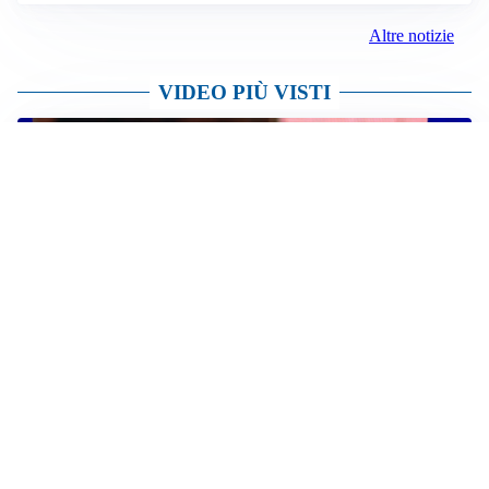
CALCIOMERCATO
Cagliari, il caso Esposito continua. Intanto arriva
Maldini
CALCIOMERCATO
Napoli, il solito Lukaku: non si presenta in ritiro, è
rottura