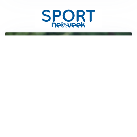
LE PAROLE
Milan, Amorim: “Sapevamo delle difficoltà, faremo
delle scelte”