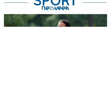
LE PAROLE
Amorim: “Il Milan deve puntare allo scudetto”
LE PAROLE
Bremer giura fedeltà: “Non ho mai chiesto di lasciare
la Juve”