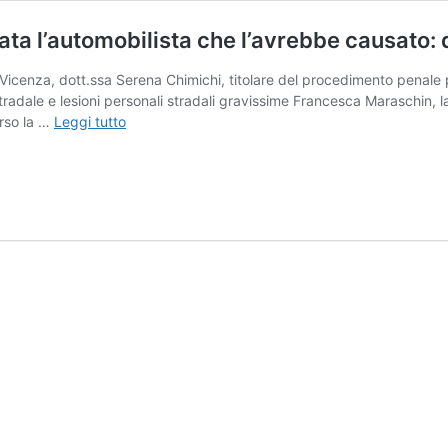
ta l’automobilista che l’avrebbe causato: 
 Vicenza, dott.ssa Serena Chimichi, titolare del procedimento penale p
o stradale e lesioni personali stradali gravissime Francesca Maraschin
Incidente
erso la …
Leggi tutto
mortale
Roberto
Grego,
indagata
l’automobilista
che
l’avrebbe
causato:
disposte
autopsia
e
perizia
cinematica