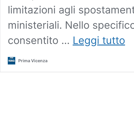
limitazioni agli spostament
ministeriali. Nello specific
Aim:
consentito …
Leggi tutto
ness
modi
ai
Prima Vicenza
servi
di
igie
ambi