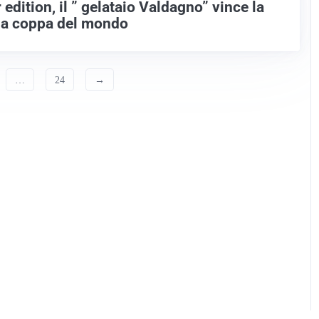
dition, il ” gelataio Valdagno” vince la
la coppa del mondo
…
24
→