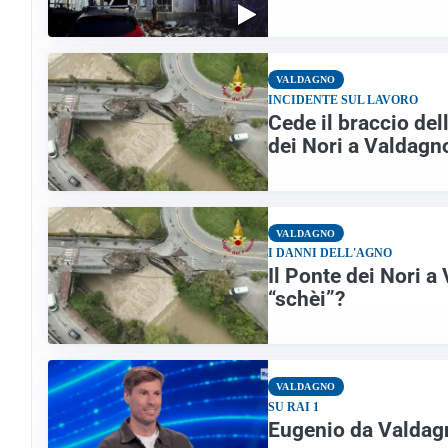
VALDAGNO
INCIDENTE SUL LAVORO
Cede il braccio del
dei Nori a Valdagn
VALDAGNO
I DANNI DELL'AGNO
Il Ponte dei Nori a
“schèi”?
VALDAGNO
SU RAI 1
Eugenio da Valdagno