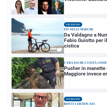
VALDAGNO
FIN NELLE MARCHE
Da Valdagno a Numan
Fabio Guiotto per il
cistica
C'ERA ANCHE L'UNITÀ CINOF
Pusher in manette 
Maggiore invece er
VALDAGNO
BONTÀ CERTIFICATA