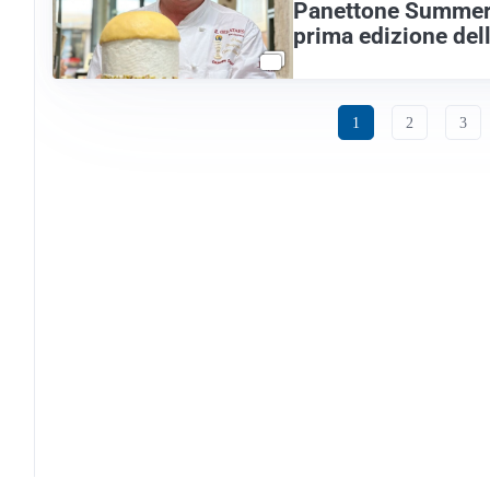
Panettone Summer e
prima edizione del
1
2
3