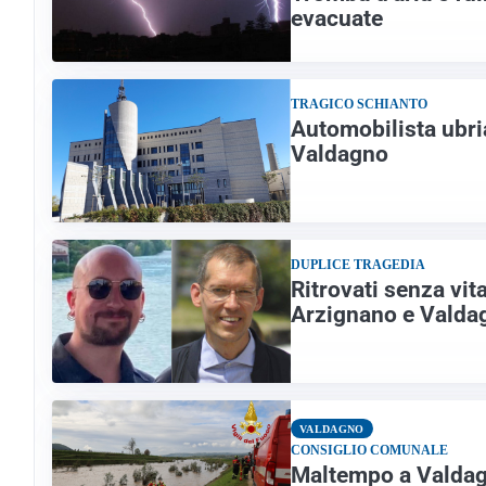
evacuate
TRAGICO SCHIANTO
Automobilista ubri
Valdagno
DUPLICE TRAGEDIA
Ritrovati senza vit
Arzignano e Valdag
VALDAGNO
CONSIGLIO COMUNALE
Maltempo a Valdagn