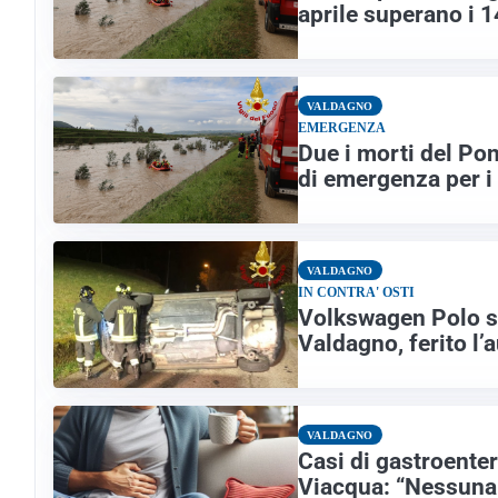
aprile superano i 1
VALDAGNO
EMERGENZA
Due i morti del Pon
di emergenza per i
VALDAGNO
IN CONTRA' OSTI
Volkswagen Polo si 
Valdagno, ferito l’
VALDAGNO
Casi di gastroenter
Viacqua: “Nessuna 