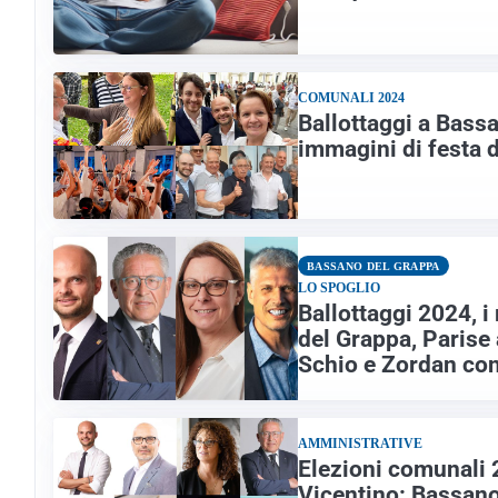
COMUNALI 2024
Ballottaggi a Bass
immagini di festa d
BASSANO DEL GRAPPA
LO SPOGLIO
Ballottaggi 2024, i
del Grappa, Parise
Schio e Zordan co
AMMINISTRATIVE
Elezioni comunali 
Vicentino: Bassano