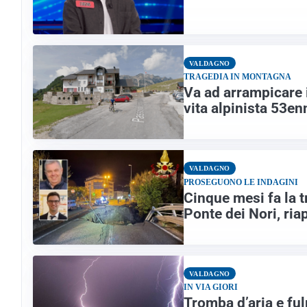
VALDAGNO
TRAGEDIA IN MONTAGNA
Va ad arrampicare i
vita alpinista 53e
VALDAGNO
PROSEGUONO LE INDAGINI
Cinque mesi fa la t
Ponte dei Nori, ria
VALDAGNO
IN VIA GIORI
Tromba d’aria e fu